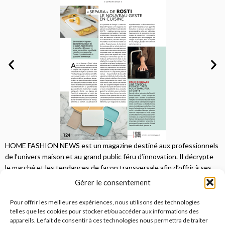
HOME FASHION NEWS est un magazine destiné aux professionnels
de l’univers maison et au grand public féru d’innovation. Il décrypte
le marché et les tendances de façon transversale afin d’offrir à ses
lecteurs une vision complète.
Gérer le consentement
JE M'ABONNE
Pour offrir les meilleures expériences, nous utilisons des technologies
telles que les cookies pour stocker et/ou accéder aux informations des
appareils. Le fait de consentir à ces technologies nous permettra de traiter