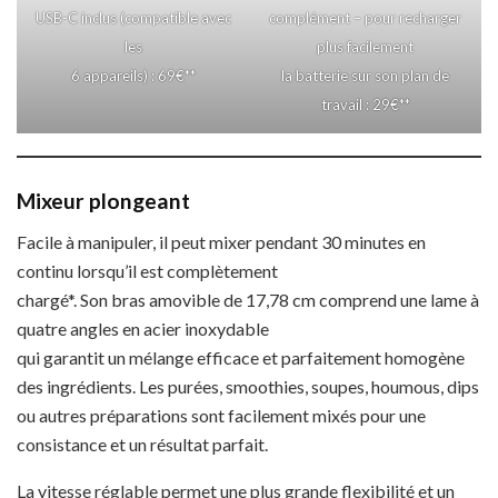
USB-C inclus (compatible avec
complément – pour recharger
les
plus facilement
6 appareils) : 69€**
la batterie sur son plan de
travail : 29€**
Mixeur plongeant
Facile à manipuler, il peut mixer pendant 30 minutes en
continu lorsqu’il est complètement
chargé*. Son bras amovible de 17,78 cm comprend une lame à
quatre angles en acier inoxydable
qui garantit un mélange efficace et parfaitement homogène
des ingrédients. Les purées, smoothies, soupes, houmous, dips
ou autres préparations sont facilement mixés pour une
consistance et un résultat parfait.
La vitesse réglable permet une plus grande flexibilité et un