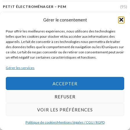
(95)
PETIT ÉLECTROMÉNAGER – PEM
(11)
PETIT ÉLECTROMÉNAGER (PEM) POUR FAIRE LE MÉNAGE
Gérer le consentement
(149)
PIÈCES DE DESIGN
Pour offrir les meilleures expériences, nous utilisons des technologies
telles que les cookies pour stocker et/ou accéder aux informations des
(10)
PORTRAITS DE DESIGNERS
appareils. Le fait de consentir à ces technologies nous permettra de traiter
des données telles que le comportement de navigation ou les ID uniques sur
(2)
POUBELLES
ce site. Le fait de ne pas consentir ou de retirer son consentement peut avoir
un effet négatif sur certaines caractéristiques et fonctions.
(3)
PRODUITS MÉNAGERS
Gérer les services
(17)
PROJET
ACCEPTER
(6)
RÉÉDITIONS
(11)
REPAS NOMADES : BOUTEILLES, LUNCHBOX & CO.
REFUSER
(3)
REPORTAGES
VOIR LES PRÉFÉRENCES
(11)
RESTAURANTS
Politique de cookies
Mentions légales / CGU / RGPD
(3)
RESULTATS FINANCIERS