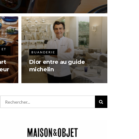
 ET
BUANDERIE
art
Dior entre au guide
ieur
michelin