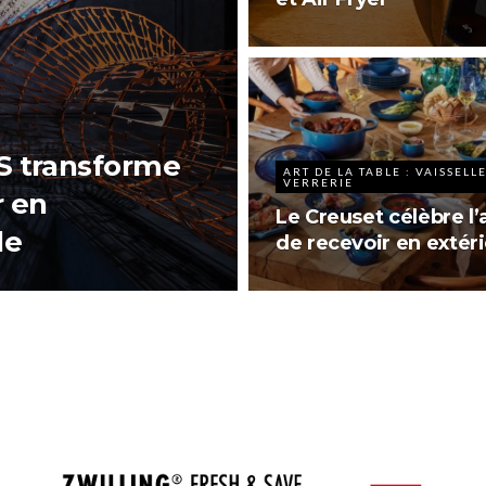
S transforme
ART DE LA TABLE : VAISSELLE
VERRERIE
r en
Le Creuset célèbre l’
le
de recevoir en extér