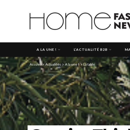
A LA UNE !
L’ACTUALITÉ B2B
MA
Accueil
Actualités
A la une !
La table