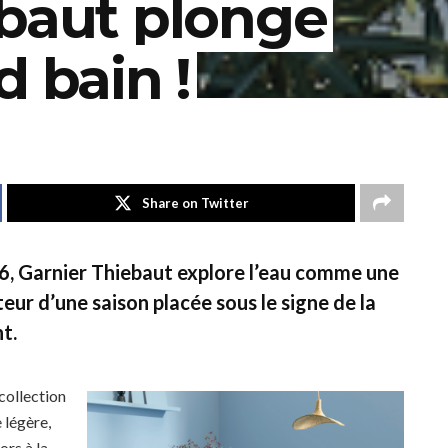
ebaut plonge
d bain !
Share on Twitter
6, Garnier Thiebaut explore l’eau comme une
teur d’une saison placée sous le signe de la
nt.
collection
 légère,
rs à la