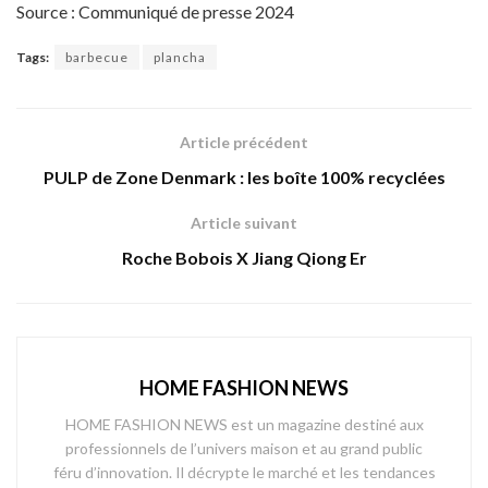
Source : Communiqué de presse 2024
Tags:
barbecue
plancha
Article précédent
PULP de Zone Denmark : les boîte 100% recyclées
Article suivant
Roche Bobois X Jiang Qiong Er
HOME FASHION NEWS
HOME FASHION NEWS est un magazine destiné aux
professionnels de l’univers maison et au grand public
féru d’innovation. Il décrypte le marché et les tendances