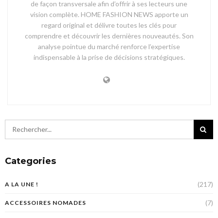
de façon transversale afin d’offrir à ses lecteurs une
vision complète. HOME FASHION NEWS apporte un
regard original et délivre toutes les clés pour
comprendre et découvrir les dernières nouveautés. Son
analyse pointue du marché renforce l’expertise
indispensable à la prise de décisions stratégiques.
Categories
(217)
A LA UNE !
(7)
ACCESSOIRES NOMADES