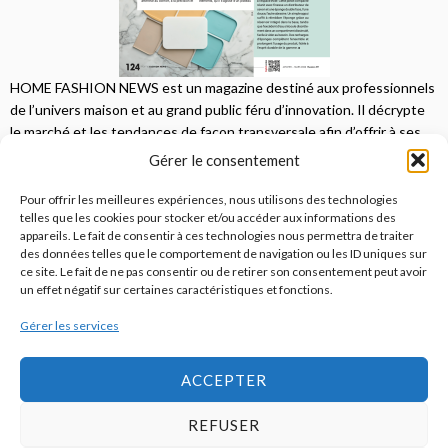
HOME FASHION NEWS est un magazine destiné aux professionnels
de l’univers maison et au grand public féru d’innovation. Il décrypte
le marché et les tendances de façon transversale afin d’offrir à ses
lecteurs une vision complète.
Gérer le consentement
JE M'ABONNE
Pour offrir les meilleures expériences, nous utilisons des technologies
telles que les cookies pour stocker et/ou accéder aux informations des
appareils. Le fait de consentir à ces technologies nous permettra de traiter
des données telles que le comportement de navigation ou les ID uniques sur
ce site. Le fait de ne pas consentir ou de retirer son consentement peut avoir
un effet négatif sur certaines caractéristiques et fonctions.
Gérer les services
© 2026
Home Fashion News
ACCEPTER
REFUSER