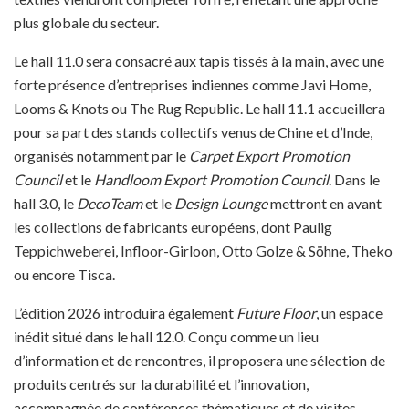
plus globale du secteur.
Le hall 11.0 sera consacré aux tapis tissés à la main, avec une
forte présence d’entreprises indiennes comme Javi Home,
Looms & Knots ou The Rug Republic. Le hall 11.1 accueillera
pour sa part des stands collectifs venus de Chine et d’Inde,
organisés notamment par le
Carpet Export Promotion
Council
et le
Handloom Export Promotion Council
. Dans le
hall 3.0, le
DecoTeam
et le
Design Lounge
mettront en avant
les collections de fabricants européens, dont Paulig
Teppichweberei, Infloor-Girloon, Otto Golze & Söhne, Theko
ou encore Tisca.
L’édition 2026 introduira également
Future Floor
, un espace
inédit situé dans le hall 12.0. Conçu comme un lieu
d’information et de rencontres, il proposera une sélection de
produits centrés sur la durabilité et l’innovation,
accompagnée de conférences thématiques et de visites