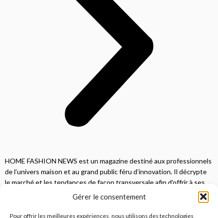
HOME FASHION NEWS est un magazine destiné aux professionnels
de l’univers maison et au grand public féru d’innovation. Il décrypte
le marché et les tendances de façon transversale afin d’offrir à ses
lecteurs une vision complète.
Gérer le consentement
JE M'ABONNE
Pour offrir les meilleures expériences, nous utilisons des technologies