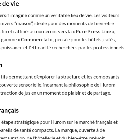
 de vie
sif imaginé comme un véritable lieu de vie. Les visiteurs
univers “maison”, idéale pour des moments de bien-être
fin et raffiné se tourneront vers la «
Pure Press Line
»,
la gamme «
Commercial
» , pensée pour les hôtels, cafés,
 puissance et l’efficacité recherchées par les professionnels.
m
ctifs permettant d’explorer la structure et les composants
uverte sensorielle, incarnant la philosophie de Hurom :
traction de jus en un moment de plaisir et de partage.
rançais
étape stratégique pour Hurom sur le marché français et
areils de santé compacts. La marque, ouverte à de
stauration, de l’hôtellerie et du bien-être, prévoit