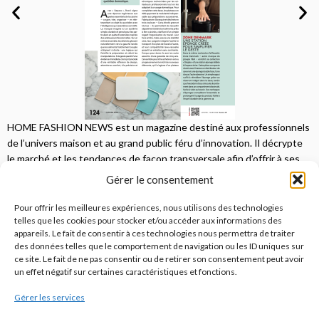
HOME FASHION NEWS est un magazine destiné aux professionnels
de l’univers maison et au grand public féru d’innovation. Il décrypte
le marché et les tendances de façon transversale afin d’offrir à ses
lecteurs une vision complète.
Gérer le consentement
JE M'ABONNE
Pour offrir les meilleures expériences, nous utilisons des technologies
telles que les cookies pour stocker et/ou accéder aux informations des
appareils. Le fait de consentir à ces technologies nous permettra de traiter
des données telles que le comportement de navigation ou les ID uniques sur
ce site. Le fait de ne pas consentir ou de retirer son consentement peut avoir
un effet négatif sur certaines caractéristiques et fonctions.
Gérer les services