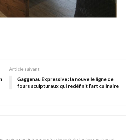
Article suivant
n
Gaggenau Expressive : la nouvelle ligne de
fours sculpturaux qui redéfinit l’art culinaire
azine destiné aux professionnels de l’univers maison et