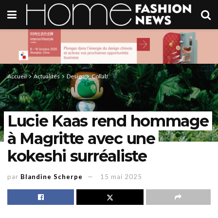
Accueil
Actualités
Design
Collab'
Lucie Kaas rend hommage
à Magritte avec une
kokeshi surréaliste
par
Blandine Scherpe
15 mai 2025