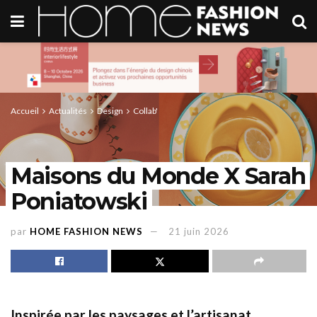
Accueil
Actualités
Design
Collab'
Maisons du Monde X Sarah
Poniatowski
par
HOME FASHION NEWS
21 juin 2026
Inspirée par les paysages et l’artisanat