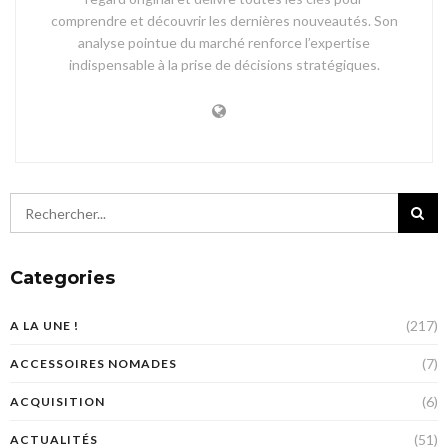
comprendre et découvrir les dernières nouveautés. Son
analyse pointue du marché renforce l’expertise
indispensable à la prise de décisions stratégiques.
Categories
(217)
A LA UNE !
(7)
ACCESSOIRES NOMADES
(6)
ACQUISITION
(51)
ACTUALITÉS