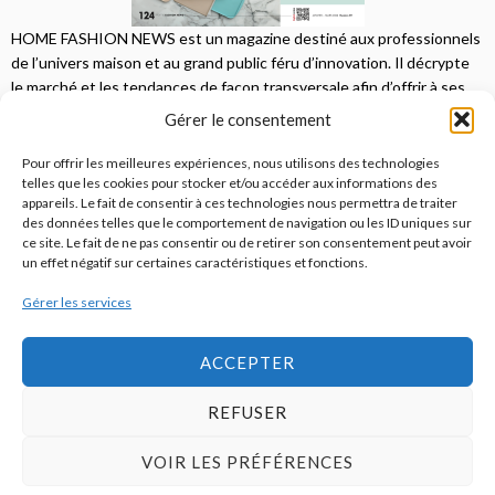
HOME FASHION NEWS est un magazine destiné aux professionnels
de l’univers maison et au grand public féru d’innovation. Il décrypte
le marché et les tendances de façon transversale afin d’offrir à ses
lecteurs une vision complète.
Gérer le consentement
JE M'ABONNE
Pour offrir les meilleures expériences, nous utilisons des technologies
telles que les cookies pour stocker et/ou accéder aux informations des
appareils. Le fait de consentir à ces technologies nous permettra de traiter
des données telles que le comportement de navigation ou les ID uniques sur
ce site. Le fait de ne pas consentir ou de retirer son consentement peut avoir
un effet négatif sur certaines caractéristiques et fonctions.
Gérer les services
© 2026
Home Fashion News
ACCEPTER
REFUSER
S’abonner
Qui sommes-nous ?
Publicité
Contact
VOIR LES PRÉFÉRENCES
Politique de cookies (UE)
Mentions légales / CGU / RGPD