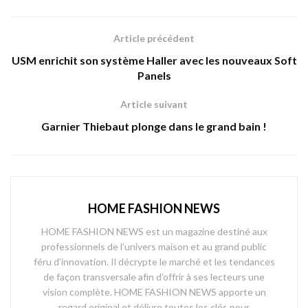
Article précédent
USM enrichit son système Haller avec les nouveaux Soft
Panels
Article suivant
Garnier Thiebaut plonge dans le grand bain !
HOME FASHION NEWS
HOME FASHION NEWS est un magazine destiné aux
professionnels de l’univers maison et au grand public
féru d’innovation. Il décrypte le marché et les tendances
de façon transversale afin d’offrir à ses lecteurs une
vision complète. HOME FASHION NEWS apporte un
regard original et délivre toutes les clés pour