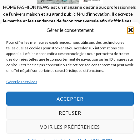
HOME FASHION NEWS est un magazine destiné aux professionnels
de l’univers maison et au grand public féru d’innovation. Il décrypte
le marché et les tendances de façon transversale afin d’offrir à ses
lecteurs une vision complète.
Gérer le consentement
JE M'ABONNE
Pour offrir les meilleures expériences, nous utilisons des technologies
telles que les cookies pour stocker et/ou accéder aux informations des
appareils. Le fait de consentir à ces technologies nous permettra de traiter
des données telles que le comportement de navigation ou les ID uniques sur
ce site. Le fait de ne pas consentir ou de retirer son consentement peut avoir
un effet négatif sur certaines caractéristiques et fonctions.
Gérer les services
© 2026
Home Fashion News
ACCEPTER
REFUSER
S’abonner
Qui sommes-nous ?
Publicité
Contact
VOIR LES PRÉFÉRENCES
Politique de cookies (UE)
Mentions légales / CGU / RGPD