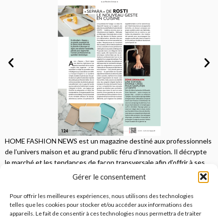
HOME FASHION NEWS est un magazine destiné aux professionnels
de l’univers maison et au grand public féru d’innovation. Il décrypte
le marché et les tendances de façon transversale afin d’offrir à ses
lecteurs une vision complète.
Gérer le consentement
JE M'ABONNE
Pour offrir les meilleures expériences, nous utilisons des technologies
telles que les cookies pour stocker et/ou accéder aux informations des
appareils. Le fait de consentir à ces technologies nous permettra de traiter