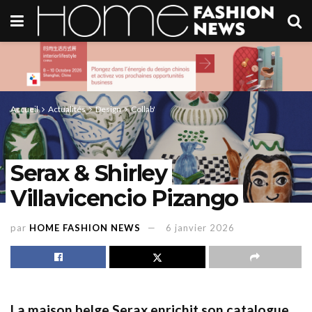
Accueil
Actualités
Design
Collab'
Serax & Shirley
Villavicencio Pizango
par
HOME FASHION NEWS
6 janvier 2026
La maison belge Serax enrichit son catalogue