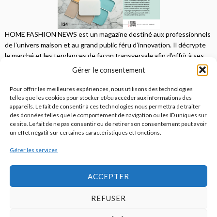
HOME FASHION NEWS est un magazine destiné aux professionnels
de l’univers maison et au grand public féru d’innovation. Il décrypte
le marché et les tendances de façon transversale afin d’offrir à ses
lecteurs une vision complète.
Gérer le consentement
JE M'ABONNE
Pour offrir les meilleures expériences, nous utilisons des technologies
telles que les cookies pour stocker et/ou accéder aux informations des
appareils. Le fait de consentir à ces technologies nous permettra de traiter
des données telles que le comportement de navigation ou les ID uniques sur
ce site. Le fait de ne pas consentir ou de retirer son consentement peut avoir
un effet négatif sur certaines caractéristiques et fonctions.
Gérer les services
© 2026
Home Fashion News
ACCEPTER
REFUSER
S’abonner
Qui sommes-nous ?
Publicité
Contact