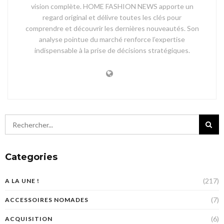
vision complète. HOME FASHION NEWS apporte un
regard original et délivre toutes les clés pour
comprendre et découvrir les dernières nouveautés. Son
analyse pointue du marché renforce l’expertise
indispensable à la prise de décisions stratégiques.
Categories
(217)
A LA UNE !
(7)
ACCESSOIRES NOMADES
(6)
ACQUISITION