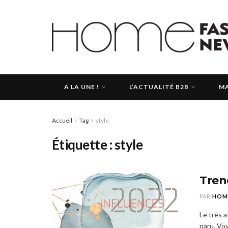
A LA UNE !
L’ACTUALITÉ B2B
MA
Accueil
Tag
style
Étiquette :
style
Tren
PAR
HOM
Le très 
paru. Voy