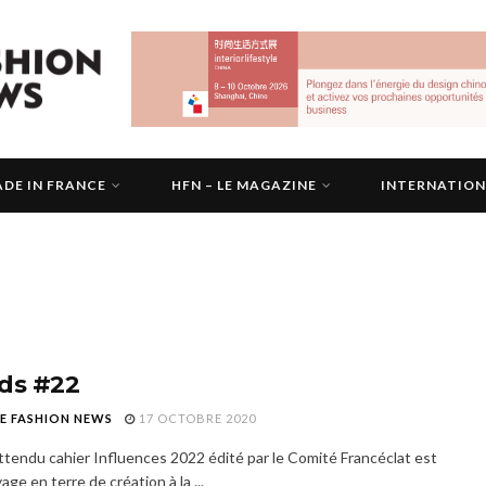
DE IN FRANCE
HFN – LE MAGAZINE
INTERNATIO
ds #22
E FASHION NEWS
17 OCTOBRE 2020
attendu cahier Influences 2022 édité par le Comité Francéclat est
age en terre de création à la ...