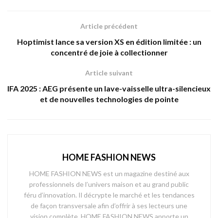
Article précédent
Hoptimist lance sa version XS en édition limitée : un
concentré de joie à collectionner
Article suivant
IFA 2025 : AEG présente un lave-vaisselle ultra-silencieux
et de nouvelles technologies de pointe
HOME FASHION NEWS
HOME FASHION NEWS est un magazine destiné aux
professionnels de l’univers maison et au grand public
féru d’innovation. Il décrypte le marché et les tendances
de façon transversale afin d’offrir à ses lecteurs une
vision complète. HOME FASHION NEWS apporte un