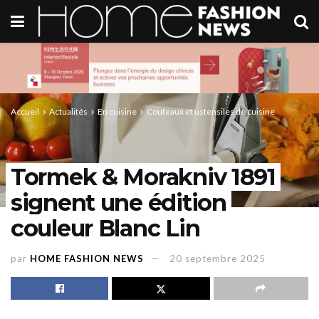
Accueil
Actualités
En cuisine
Couteaux et ustensiles de cuisine
Tormek & Morakniv 1891
signent une édition
couleur Blanc Lin
par
HOME FASHION NEWS
20 septembre 2025