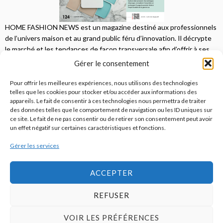
HOME FASHION NEWS est un magazine destiné aux professionnels
de l’univers maison et au grand public féru d’innovation. Il décrypte
le marché et les tendances de façon transversale afin d’offrir à ses
lecteurs une vision complète.
Gérer le consentement
JE M'ABONNE
Pour offrir les meilleures expériences, nous utilisons des technologies
telles que les cookies pour stocker et/ou accéder aux informations des
appareils. Le fait de consentir à ces technologies nous permettra de traiter
des données telles que le comportement de navigation ou les ID uniques sur
ce site. Le fait de ne pas consentir ou de retirer son consentement peut avoir
un effet négatif sur certaines caractéristiques et fonctions.
Gérer les services
© 2026
Home Fashion News
ACCEPTER
REFUSER
S’abonner
Qui sommes-nous ?
Publicité
Contact
VOIR LES PRÉFÉRENCES
Politique de cookies (UE)
Mentions légales / CGU / RGPD