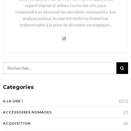
regard original et délivre toutes les clés pour
comprendre et découvrir les dernières nouveautés. Son
analyse pointue du marché renforce l’expertise
indispensable à la prise de décisions stratégiques.
Categories
(217)
A LA UNE !
(7)
ACCESSOIRES NOMADES
(6)
ACQUISITION