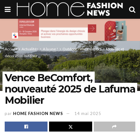
Accueil
Actualités
A la une !
Outdoor - Vivre dehors
Mobilier et
décoration outdoor
Vence BeComfort,
nouveauté 2025 de Lafuma
Mobilier
par
HOME FASHION NEWS
14 mai 2025