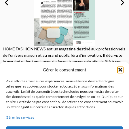
HOME FASHION NEWS est un magazine destiné aux professionnels
de l’univers maison et au grand public féru d’innovation. Il décrypte
le marché et les tendances de façon transversale afin d’offrir à ses
lecteurs une vision complète.
Gérer le consentement
JE M'ABONNE
Pour offrir les meilleures expériences, nous utilisons des technologies
telles que les cookies pour stocker et/ou accéder aux informations des
appareils. Le fait de consentir à ces technologies nous permettra de traiter
des données telles que le comportement de navigation ou les ID uniques sur
ce site. Le fait de ne pas consentir ou de retirer son consentement peut avoir
un effet négatif sur certaines caractéristiques et fonctions.
Gérer les services
© 2026
Home Fashion News