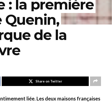
 : la première
e Quenin,
rque de la
vre
Share on Twitter
t intimement liée. Les deux maisons françaises