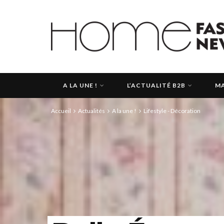
A LA UNE !
L’ACTUALITÉ B2B
MA
Accueil
Actualités
A la une !
Lifestyle - Décoration