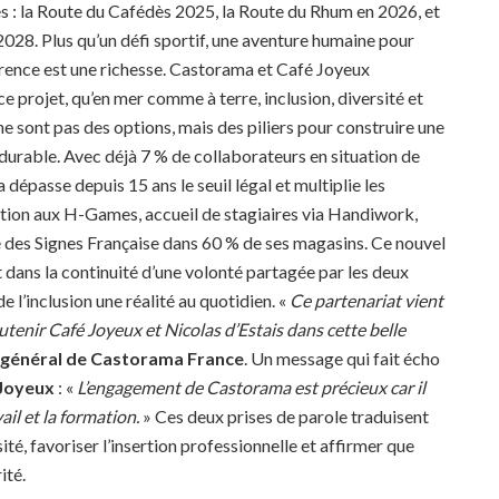
s : la Route du Cafédès 2025, la Route du Rhum en 2026, et
028. Plus qu’un défi sportif, une aventure humaine pour
érence est une richesse. Castorama et Café Joyeux
ce projet, qu’en mer comme à terre, inclusion, diversité et
ne sont pas des options, mais des piliers pour construire une
 durable. Avec déjà 7 % de collaborateurs en situation de
dépasse depuis 15 ans le seuil légal et multiplie les
ipation aux H-Games, accueil de stagiaires via Handiwork,
 des Signes Française dans 60 % de ses magasins. Ce nouvel
 dans la continuité d’une volonté partagée par les deux
de l’inclusion une réalité au quotidien. «
Ce partenariat vient
tenir Café Joyeux et Nicolas d’Estais dans cette belle
ur général de Castorama France
. Un message qui fait écho
 Joyeux
: «
L’engagement de Castorama est précieux car il
ail et la formation.
» Ces deux prises de parole traduisent
é, favoriser l’insertion professionnelle et affirmer que
ité.