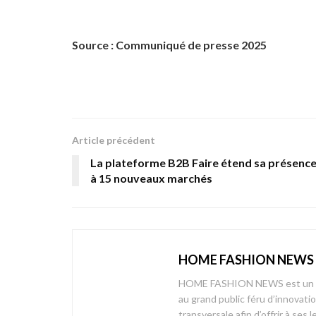
Source : Communiqué de presse 2025
Article précédent
La plateforme B2B Faire étend sa présenc
à 15 nouveaux marchés
HOME FASHION NEWS
HOME FASHION NEWS est un mag
au grand public féru d’innovati
transversale afin d’offrir à 