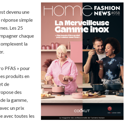
est devenu une
e réponse simple
nes. Les 25
compagner chaque
écomplexent la
er.
ro PFAS » pour
ses produits en
et de
propose des
x de la gamme,
avec un prix
e avec toutes les