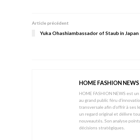
Article précédent
Yuka Ohashiambassador of Staub in Japan
HOME FASHION NEWS
HOME FASHION NEWS est un mag
au grand public féru d’innovati
transversale afin d’offrir à 
un regard original et délivre t
nouveautés. Son analyse pointue
décisions stratégiques.