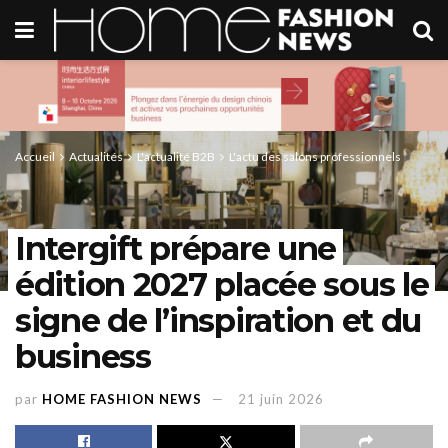
Accueil
Actualités
L'actualité B2B
L'actu des salons professionnels
Intergift prépare une
édition 2027 placée sous le
signe de l’inspiration et du
business
par
HOME FASHION NEWS
21 juin 2026