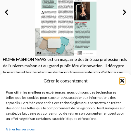
HOME FASHION NEWS est un magazine destiné aux professionnels
de l’univers maison et au grand public féru d’innovation. Il décrypte
le marché et les tendances de façon transversale afin d’offrir à ses
lecteurs une vision complète.
Gérer le consentement
JE M'ABONNE
Pour offrir les meilleures expériences, nous utilisons des technologies
telles que les cookies pour stocker et/ou accéder aux informations des
appareils. Le fait de consentir à ces technologies nous permettra de traiter
des données telles que le comportement de navigation ou les ID uniques sur
ce site. Le fait de ne pas consentir ou de retirer son consentement peut avoir
un effet négatif sur certaines caractéristiques et fonctions.
Gérer les services