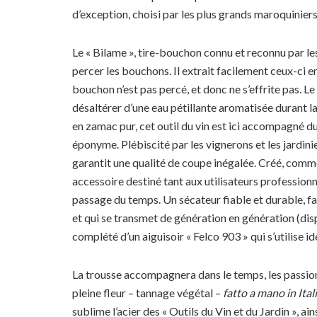
d’exception, choisi par les plus grands maroquiniers
Le « Bilame », tire-bouchon connu et reconnu par les
percer les bouchons. Il extrait facilement ceux-ci en
bouchon n’est pas percé, et donc ne s’effrite pas. Le
désaltérer d’une eau pétillante aromatisée durant la 
en zamac pur, cet outil du vin est ici accompagné du
éponyme. Plébiscité par les vignerons et les jardini
garantit une qualité de coupe inégalée. Créé, comme
accessoire destiné tant aux utilisateurs profession
passage du temps. Un sécateur fiable et durable, f
et qui se transmet de génération en génération (disp
complété d’un aiguisoir « Felco 903 » qui s’utilise
La trousse accompagnera dans le temps, les passionn
pleine fleur – tannage végétal –
fatto a mano in Ital
sublime l’acier des « Outils du Vin et du Jardin », ai