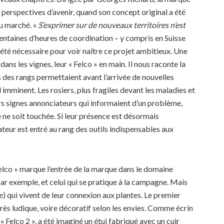
s perspectives d’avenir, quand son concept original a été
du marché. «
S’exprimer sur de nouveaux territoires n’est
 centaines d’heures de coordination – y compris en Suisse
 été nécessaire pour voir naître ce projet ambitieux. Une
ans les vignes, leur « Felco » en main. Il nous raconte la
as des rangs permettaient avant l’arrivée de nouvelles
 imminent. Les rosiers, plus fragiles devant les maladies et
rs signes annonciateurs qui informaient d’un problème,
ne soit touchée. Si leur présence est désormais
écateur est entré au rang des outils indispensables aux
 Felco » marque l’entrée de la marque dans le domaine
par exemple, et celui qui se pratique à la campagne. Mais
e) qui vivent de leur connexion aux plantes. Le premier
 très ludique, voire décoratif selon les envies. Comme écrin
 « Felco 2 », a été imaginé un étui fabriqué avec un cuir