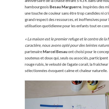
anniversaire de la chaise enfant S 43 K dans une nou
hambourgeois
Besau Marguerre
. Inspirées des m
une touche de couleur sans être trop candides ni cri
grand respect des ressources, et inoffensives pour 
utilisation quotidienne pour les enfants tout en co
« La maison est le premier refuge et le centre de la
caractère, nous avons opté pour des teintes naturel
partenaire
Marcel
Besau
ont choisi pour le concep
soutenus et doux qui, seuls ou associés, participent 
rouge rubis, le velouté de l’agate corail, la fraîcheu
sélectionnées évoquent calme et chaleur naturelle.