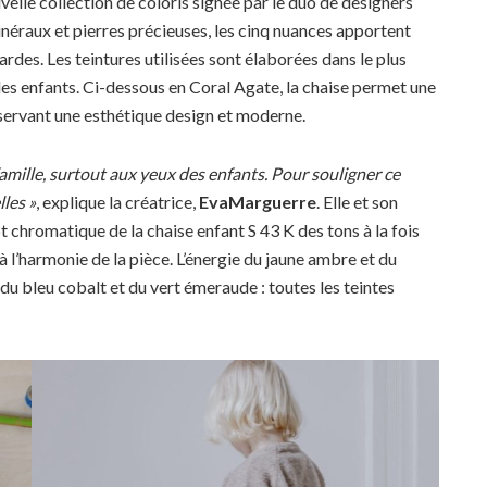
velle collection de coloris signée par le duo de designers
inéraux et pierres précieuses, les cinq nuances apportent
ardes. Les teintures utilisées sont élaborées dans le plus
les enfants. Ci-dessous en Coral Agate, la chaise permet une
nservant une esthétique design et moderne.
 famille, surtout aux yeux des enfants. Pour souligner ce
les »
, explique la créatrice,
EvaMarguerre
. Elle et son
t chromatique de la chaise enfant S 43 K des tons à la fois
à l’harmonie de la pièce. L’énergie du jaune ambre et du
r du bleu cobalt et du vert émeraude : toutes les teintes