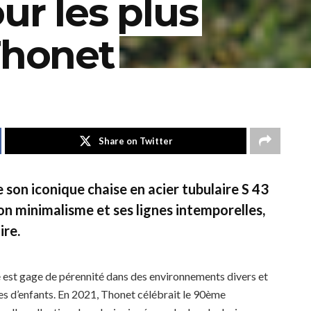
ur les plus
Thonet
Share on Twitter
 son iconique chaise en acier tubulaire
S 43
son minimalisme et ses lignes intemporelles,
ire.
e est gage de pérennité dans des environnements divers et
s d’enfants. En 2021, Thonet célébrait le 90ème