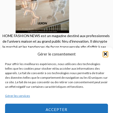
HOME FASHION NEWS est un magazine destiné aux professionnels
de l’univers maison et au grand public féru d’innovation. Il décrypte
le marché et les tendances de façon transversale afin d’offrir à ses
lecteurs une vision complète.
Gérer le consentement
JE M'ABONNE
Pour offrir les meilleures expériences, nous utilisons des technologies
telles que les cookies pour stocker et/ou accéder aux informations des
appareils. Le fait de consentir à ces technologies nous permettra de traiter
des données telles que le comportement de navigation ou les ID uniques sur
ce site. Le fait de ne pas consentir ou de retirer son consentement peut avoir
un effet négatif sur certaines caractéristiques et fonctions.
Gérer les services
© 2026
Home Fashion News
ACCEPTER