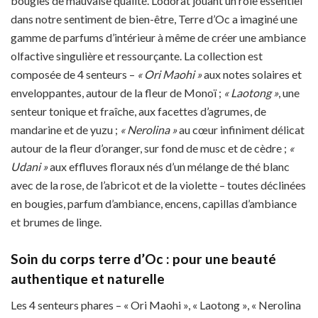
bougies de mauvaise qualité. L’odorat jouant un rôle essentiel
dans notre sentiment de bien-être, Terre d’Oc a imaginé une
gamme de parfums d’intérieur à même de créer une ambiance
olfactive singulière et ressourçante. La collection est
composée de 4 senteurs –
« Ori Maohi »
aux notes solaires et
enveloppantes, autour de la fleur de Monoï ;
« Laotong »
, une
senteur tonique et fraîche, aux facettes d’agrumes, de
mandarine et de yuzu ;
« Nerolina »
au cœur infiniment délicat
autour de la fleur d’oranger, sur fond de musc et de cèdre ;
«
Udani »
aux effluves floraux nés d’un mélange de thé blanc
avec de la rose, de l’abricot et de la violette – toutes déclinées
en bougies, parfum d’ambiance, encens, capillas d’ambiance
et brumes de linge.
Soin du corps terre d’Oc : pour une beauté
authentique et naturelle
Les 4 senteurs phares – « Ori Maohi », « Laotong », « Nerolina