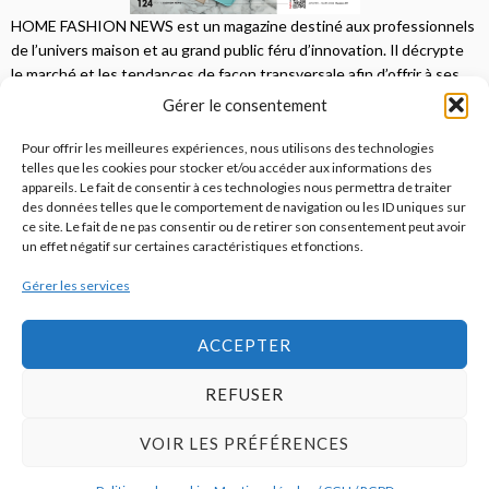
HOME FASHION NEWS est un magazine destiné aux professionnels
de l’univers maison et au grand public féru d’innovation. Il décrypte
le marché et les tendances de façon transversale afin d’offrir à ses
lecteurs une vision complète.
Gérer le consentement
JE M'ABONNE
Pour offrir les meilleures expériences, nous utilisons des technologies
telles que les cookies pour stocker et/ou accéder aux informations des
appareils. Le fait de consentir à ces technologies nous permettra de traiter
des données telles que le comportement de navigation ou les ID uniques sur
ce site. Le fait de ne pas consentir ou de retirer son consentement peut avoir
un effet négatif sur certaines caractéristiques et fonctions.
Gérer les services
© 2026
Home Fashion News
ACCEPTER
REFUSER
S’abonner
Qui sommes-nous ?
Publicité
Contact
VOIR LES PRÉFÉRENCES
Politique de cookies (UE)
Mentions légales / CGU / RGPD