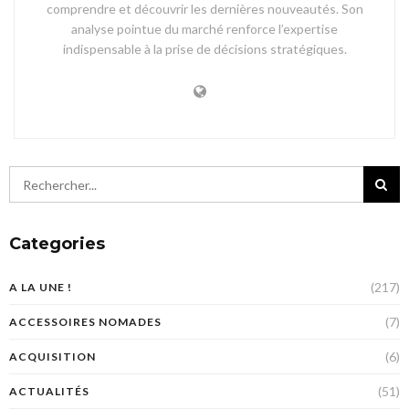
comprendre et découvrir les dernières nouveautés. Son
analyse pointue du marché renforce l’expertise
indispensable à la prise de décisions stratégiques.
Categories
(217)
A LA UNE !
(7)
ACCESSOIRES NOMADES
(6)
ACQUISITION
(51)
ACTUALITÉS