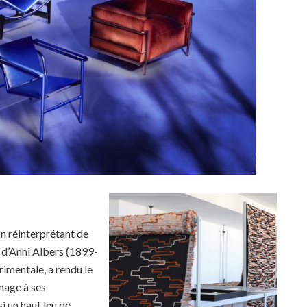
on réinterprétant de
d’Anni Albers (1899-
érimentale, a rendu le
mage à ses
i un haut leu de