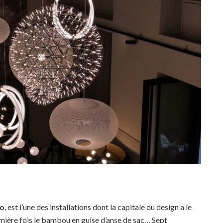
no
, est l’une des installations dont la capitale du design a le
remière fois le bambou en guise d’anse de sac… Sept