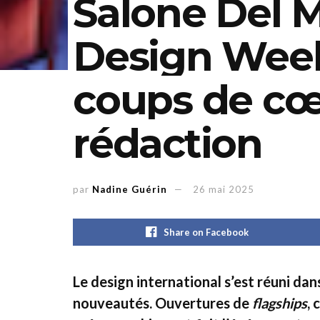
Salone Del M
Design Week
coups de cœ
rédaction
par
Nadine Guérin
26 mai 2025
Share on Facebook
Le design international s’est réuni dan
nouveautés. Ouvertures de
flagships
, 