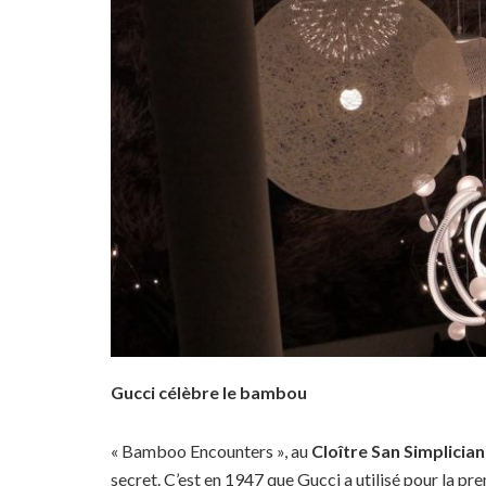
Gucci célèbre le bambou
« Bamboo Encounters », au
Cloître San Simplicia
secret. C’est en 1947 que Gucci a utilisé pour la p