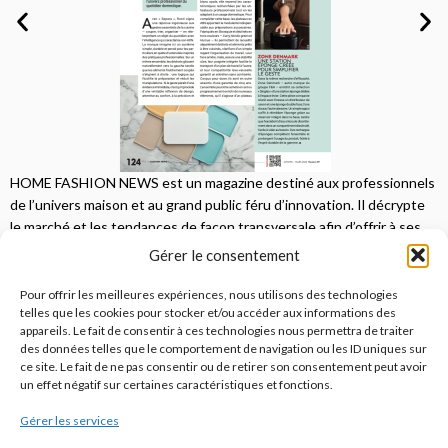
HOME FASHION NEWS est un magazine destiné aux professionnels
de l’univers maison et au grand public féru d’innovation. Il décrypte
le marché et les tendances de façon transversale afin d’offrir à ses
lecteurs une vision complète.
Gérer le consentement
JE M'ABONNE
Pour offrir les meilleures expériences, nous utilisons des technologies
telles que les cookies pour stocker et/ou accéder aux informations des
appareils. Le fait de consentir à ces technologies nous permettra de traiter
des données telles que le comportement de navigation ou les ID uniques sur
ce site. Le fait de ne pas consentir ou de retirer son consentement peut avoir
un effet négatif sur certaines caractéristiques et fonctions.
Gérer les services