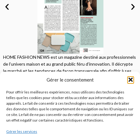
HOME FASHION NEWS est un magazine destiné aux professionnels
de l’univers maison et au grand public féru d’innovation. Il décrypte
le marché et les tendances de façon transversale afin d’offrir à ses
lecteurs une vision complète.
Gérer le consentement
JE M'ABONNE
Pour offrir les meilleures expériences, nous utilisons des technologies
telles que les cookies pour stocker et/ou accéder aux informations des
appareils. Le fait de consentir à ces technologies nous permettra de traiter
des données telles que le comportement de navigation ou les ID uniques sur
ce site. Le fait de ne pas consentir ou de retirer son consentement peut avoir
un effet négatif sur certaines caractéristiques et fonctions.
Gérer les services