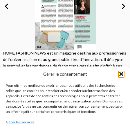
HOME FASHION NEWS est un magazine destiné aux professionnels
de l’univers maison et au grand public féru d’innovation. Il décrypte
le marché et les tendances de façon transversale afin d’offrir à ses
lecteurs une vision complète.
Gérer le consentement
JE M'ABONNE
Pour offrir les meilleures expériences, nous utilisons des technologies
telles que les cookies pour stocker et/ou accéder aux informations des
appareils. Le fait de consentir à ces technologies nous permettra de traiter
des données telles que le comportement de navigation ou les ID uniques sur
ce site. Le fait de ne pas consentir ou de retirer son consentement peut avoir
un effet négatif sur certaines caractéristiques et fonctions.
Gérer les services