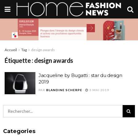
Accueil
Tag
design awards
Étiquette :
design awards
Jacqueline by Bugatti : star du design
2019
PAR
BLANDINE SCHERPE
3 MAI 2019
Categories