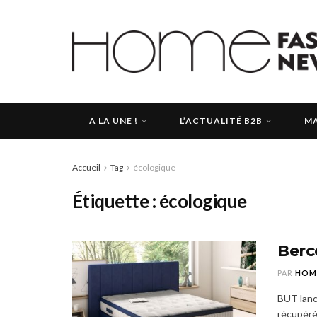
A LA UNE !
L’ACTUALITÉ B2B
MA
Accueil
Tag
écologique
Étiquette :
écologique
Berc
PAR
HOM
BUT lance
récupéré