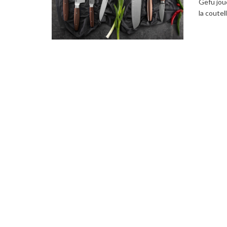
Gefu joue
la coutel