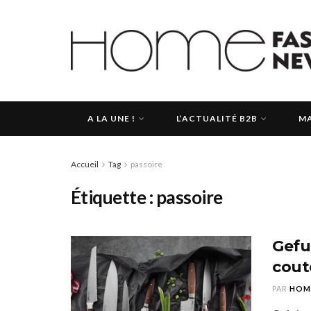
A LA UNE !
L’ACTUALITÉ B2B
MA
Accueil
Tag
passoire
Étiquette :
passoire
Gefu
cout
PAR
HOM