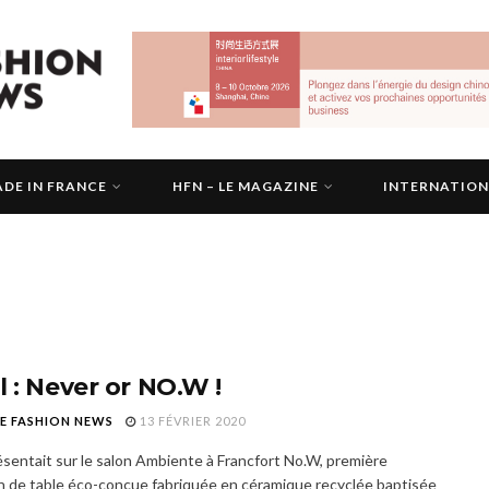
DE IN FRANCE
HFN – LE MAGAZINE
INTERNATIO
l : Never or NO.W !
E FASHION NEWS
13 FÉVRIER 2020
ésentait sur le salon Ambiente à Francfort No.W, première
on de table éco-conçue fabriquée en céramique recyclée baptisée