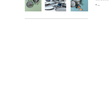
« ...