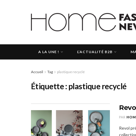
A LA UNE !
L’ACTUALITÉ B2B
MA
Accueil
Tag
plastique recyclé
Étiquette :
plastique recyclé
Revo
PAR
HOM
Revol pr
collecti