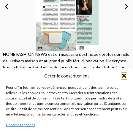
HOME FASHION NEWS est un magazine destiné aux professionnels
de l’univers maison et au grand public féru d’innovation. Il décrypte
le marché et les tendances de façon transversale afin d’offrir à ses
lecteurs une vision complète.
Gérer le consentement
JE M'ABONNE
Pour offrir les meilleures expériences, nous utilisons des technologies
telles que les cookies pour stocker et/ou accéder aux informations des
appareils. Le fait de consentir à ces technologies nous permettra de traiter
des données telles que le comportement de navigation ou les ID uniques sur
ce site. Le fait de ne pas consentir ou de retirer son consentement peut avoir
un effet négatif sur certaines caractéristiques et fonctions.
Gérer les services