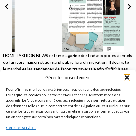
HOME FASHION NEWS est un magazine destiné aux professionnels
de l’univers maison et au grand public féru d’innovation. Il décrypte
le marché et les tendances de façon transversale afin d’offrir à ses
lecteurs une vision complète.
Gérer le consentement
JE M'ABONNE
Pour offrir les meilleures expériences, nous utilisons des technologies
telles que les cookies pour stocker et/ou accéder aux informations des
appareils. Le fait de consentir à ces technologies nous permettra de traiter
des données telles que le comportement de navigation ou les ID uniques sur
ce site. Le fait de ne pas consentir ou de retirer son consentement peut avoir
un effet négatif sur certaines caractéristiques et fonctions.
Gérer les services