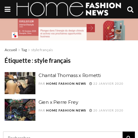
Accueil
Tag
style français
Étiquette :
style français
Chantal Thomass x Rometti
PAR
HOME FASHION NEWS
22 JANVIER 2020
Gien x Pierre Frey
PAR
HOME FASHION NEWS
20 JANVIER 2020