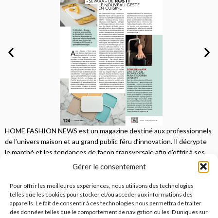
HOME FASHION NEWS est un magazine destiné aux professionnels
de l’univers maison et au grand public féru d’innovation. Il décrypte
le marché et les tendances de façon transversale afin d’offrir à ses
lecteurs une vision complète.
Gérer le consentement
JE M'ABONNE
Pour offrir les meilleures expériences, nous utilisons des technologies
telles que les cookies pour stocker et/ou accéder aux informations des
appareils. Le fait de consentir à ces technologies nous permettra de traiter
des données telles que le comportement de navigation ou les ID uniques sur