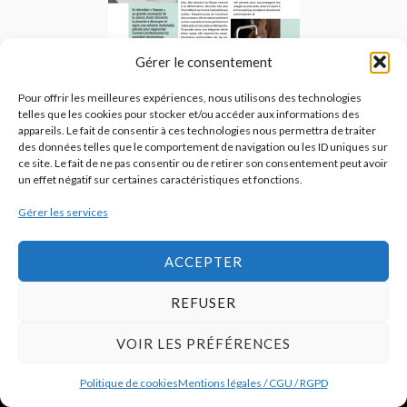
Gérer le consentement
Pour offrir les meilleures expériences, nous utilisons des technologies
telles que les cookies pour stocker et/ou accéder aux informations des
appareils. Le fait de consentir à ces technologies nous permettra de traiter
des données telles que le comportement de navigation ou les ID uniques sur
ce site. Le fait de ne pas consentir ou de retirer son consentement peut avoir
un effet négatif sur certaines caractéristiques et fonctions.
HOME FASHION NEWS est un magazine destiné aux professionnels
Gérer les services
de l’univers maison et au grand public féru d’innovation. Il décrypte
le marché et les tendances de façon transversale afin d’offrir à ses
lecteurs une vision complète.
ACCEPTER
JE M'ABONNE
REFUSER
VOIR LES PRÉFÉRENCES
Politique de cookies
Mentions légales / CGU / RGPD