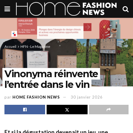
Accueil
HFN - Le Magazine
Vinonyma réinvente
l’entrée dans le vin
par
HOME FASHION NEWS
30 janvier 2026
Et si la dégustation devenait un jeu, une