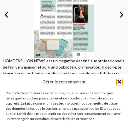
HOME FASHION NEWS est un magazine destiné aux professionnels
de l’univers maison et au grand public féru d’innovation. Il décrypte
le marché et les tendances de façon transversale afin d’offrir à ses
lecteurs une vision complète.
Gérer le consentement
JE M'ABONNE
Pour offrir les meilleures expériences, nous utilisons des technologies
telles que les cookies pour stocker et/ou accéder aux informations des
appareils. Le fait de consentir à ces technologies nous permettra de traiter
des données telles que le comportement de navigation ou les ID uniques sur
ce site. Le fait de ne pas consentir ou de retirer son consentement peut avoir
un effet négatif sur certaines caractéristiques et fonctions.