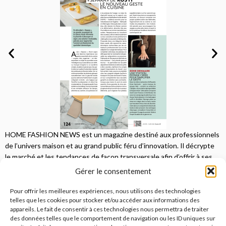
HOME FASHION NEWS est un magazine destiné aux professionnels
de l’univers maison et au grand public féru d’innovation. Il décrypte
le marché et les tendances de façon transversale afin d’offrir à ses
lecteurs une vision complète.
Gérer le consentement
JE M'ABONNE
Pour offrir les meilleures expériences, nous utilisons des technologies
telles que les cookies pour stocker et/ou accéder aux informations des
appareils. Le fait de consentir à ces technologies nous permettra de traiter
des données telles que le comportement de navigation ou les ID uniques sur