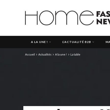
A LA UNE !
L’ACTUALITÉ B2B
MA
Accueil
Actualités
A la une !
La table