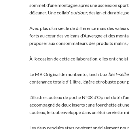
sommet d’une montagne après une ascension sportiv
déjeuner. Une collab’
outdoor
, design et durable, p
Avec plus d’un siècle de différence mais des valeu
forts au cœur des volcans d’Auvergne et des monta
proposer aux consommateurs des produits malins, d
À l’occasion de cette collaboration, elles ont choisi 
Le MB Original de monbento, lunch box
best-selle
contenance totale d’1 litre, légère et robuste pour
L’illustre couteau de poche N°08 d’Opinel doté d’un
accompagné de deux inserts : une fourchette et une 
couteau, le tout enveloppé dans un étui serviette mi
Les deux produits stars revêtent spécialement pou