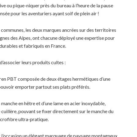
e ou pique-niquer près du bureau à l’heure de la pause
ensée pour les aventuriers ayant soif de plein air !
rs communes, les deux marques ancrées sur des territoires
gnes des Alpes, ont chacune déployé une expertise pour
urables et fabriqués en France.
d’associer leurs produits cultes :
r
en PBT composée de deux étages hermétiques d’une
 pouvoir emporter partout ses plats préférés.
 manche en hêtre et d’une lame en acier inoxydable,
cuillère, pouvant se fixer directement sur le manche du
crofibre ultra-pratique.
r l’occasion un élégant marquage de paysage montagneux,