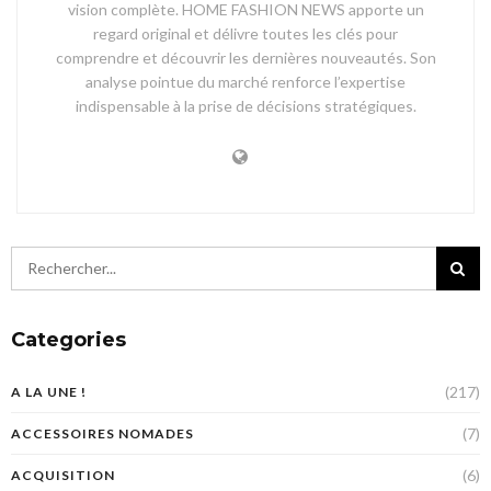
vision complète. HOME FASHION NEWS apporte un
regard original et délivre toutes les clés pour
comprendre et découvrir les dernières nouveautés. Son
analyse pointue du marché renforce l’expertise
indispensable à la prise de décisions stratégiques.
Categories
(217)
A LA UNE !
(7)
ACCESSOIRES NOMADES
(6)
ACQUISITION