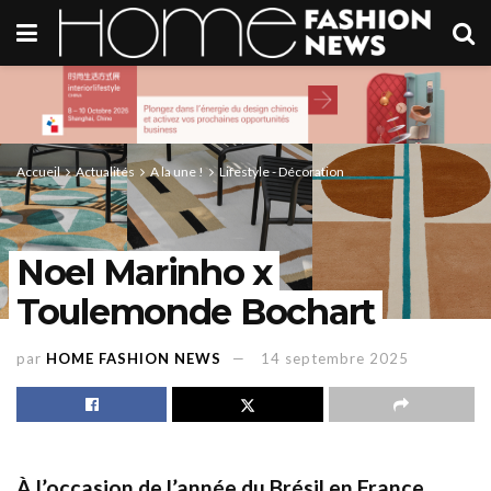
Accueil
Actualités
A la une !
Lifestyle - Décoration
Noel Marinho x
Toulemonde Bochart
par
HOME FASHION NEWS
14 septembre 2025
À l’occasion de l’année du Brésil en France,