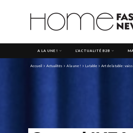
A LA UNE !
L’ACTUALITÉ B2B
MA
Accueil
Actualités
A la une !
La table
Art de la table : vais