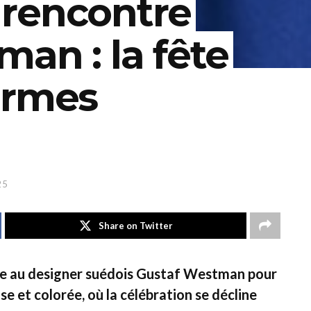
rencontre
an : la fête
ormes
25
Share on Twitter
cie au designer suédois Gustaf Westman pour
e et colorée, où la célébration se décline