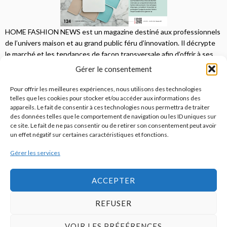
HOME FASHION NEWS est un magazine destiné aux professionnels
de l’univers maison et au grand public féru d’innovation. Il décrypte
le marché et les tendances de façon transversale afin d’offrir à ses
lecteurs une vision complète.
Gérer le consentement
JE M'ABONNE
Pour offrir les meilleures expériences, nous utilisons des technologies
telles que les cookies pour stocker et/ou accéder aux informations des
appareils. Le fait de consentir à ces technologies nous permettra de traiter
des données telles que le comportement de navigation ou les ID uniques sur
ce site. Le fait de ne pas consentir ou de retirer son consentement peut avoir
un effet négatif sur certaines caractéristiques et fonctions.
Gérer les services
© 2026
Home Fashion News
ACCEPTER
REFUSER
S’abonner
Qui sommes-nous ?
Publicité
Contact
VOIR LES PRÉFÉRENCES