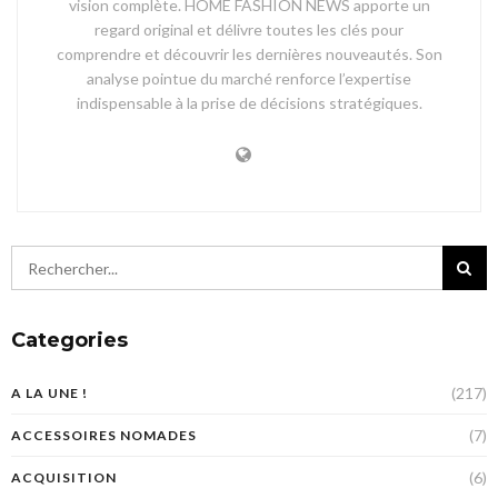
vision complète. HOME FASHION NEWS apporte un
regard original et délivre toutes les clés pour
comprendre et découvrir les dernières nouveautés. Son
analyse pointue du marché renforce l’expertise
indispensable à la prise de décisions stratégiques.
Categories
(217)
A LA UNE !
(7)
ACCESSOIRES NOMADES
(6)
ACQUISITION