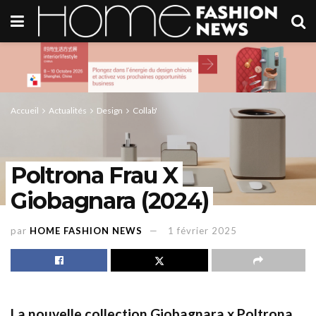
Accueil
Actualités
Design
Collab'
Poltrona Frau X
Giobagnara (2024)
par
HOME FASHION NEWS
1 février 2025
La nouvelle collection
Giobagnara x Poltrona