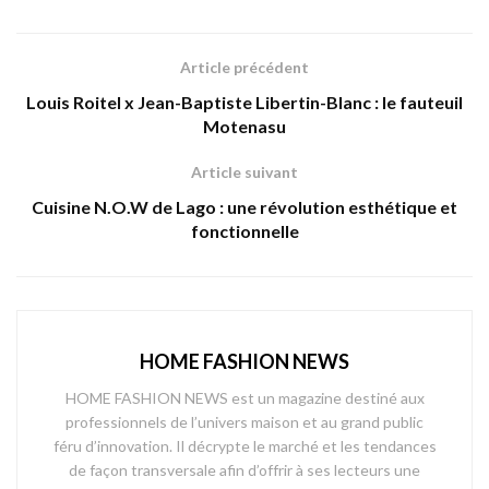
Article précédent
Louis Roitel x Jean-Baptiste Libertin-Blanc : le fauteuil
Motenasu
Article suivant
Cuisine N.O.W de Lago : une révolution esthétique et
fonctionnelle
HOME FASHION NEWS
HOME FASHION NEWS est un magazine destiné aux
professionnels de l’univers maison et au grand public
féru d’innovation. Il décrypte le marché et les tendances
de façon transversale afin d’offrir à ses lecteurs une