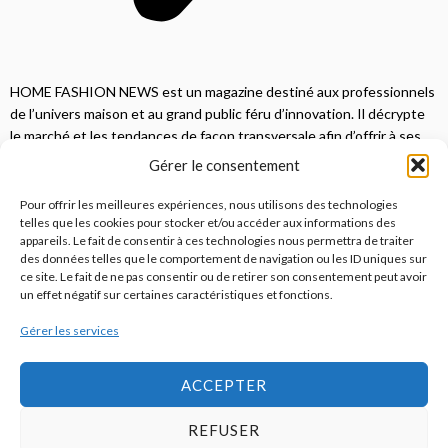
HOME FASHION NEWS est un magazine destiné aux professionnels
de l’univers maison et au grand public féru d’innovation. Il décrypte
le marché et les tendances de façon transversale afin d’offrir à ses
lecteurs une vision complète.
Gérer le consentement
JE M'ABONNE
Pour offrir les meilleures expériences, nous utilisons des technologies
telles que les cookies pour stocker et/ou accéder aux informations des
appareils. Le fait de consentir à ces technologies nous permettra de traiter
des données telles que le comportement de navigation ou les ID uniques sur
ce site. Le fait de ne pas consentir ou de retirer son consentement peut avoir
un effet négatif sur certaines caractéristiques et fonctions.
Gérer les services
© 2026
Home Fashion News
ACCEPTER
REFUSER