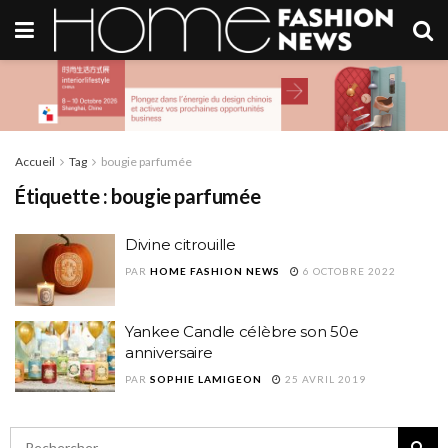
Accueil
Tag
bougie parfumée
Étiquette :
bougie parfumée
Divine citrouille
PAR
HOME FASHION NEWS
6 OCTOBRE 2022
Yankee Candle célèbre son 50e
anniversaire
PAR
SOPHIE LAMIGEON
25 AVRIL 2019