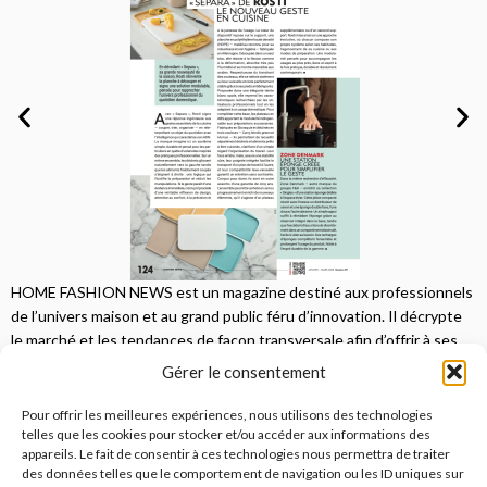
HOME FASHION NEWS est un magazine destiné aux professionnels
de l’univers maison et au grand public féru d’innovation. Il décrypte
le marché et les tendances de façon transversale afin d’offrir à ses
lecteurs une vision complète.
Gérer le consentement
JE M'ABONNE
Pour offrir les meilleures expériences, nous utilisons des technologies
telles que les cookies pour stocker et/ou accéder aux informations des
appareils. Le fait de consentir à ces technologies nous permettra de traiter
des données telles que le comportement de navigation ou les ID uniques sur