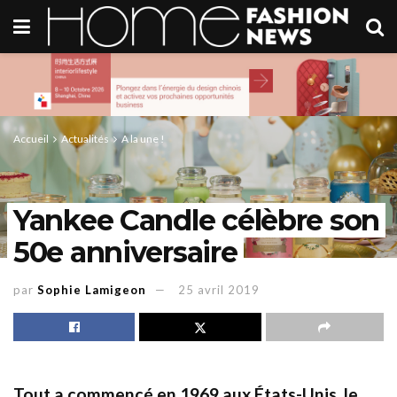
Accueil
Actualités
A la une !
Yankee Candle célèbre son
50e anniversaire
par
Sophie Lamigeon
25 avril 2019
Tout a commencé en 1969 aux États-Unis, le