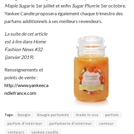
Maple Sugar
le 1er juillet et enfin
Sugar Plum
le 1er octobre.
Yankee Candle proposera également chaque trimestre des
parfums additionnels à ses meilleurs revendeurs.
La suite de cet article
est à lire dans Home
Fashion News #32
(janvier 2019)
.
Renseignements et
points de vente :
http://www.yankeeca
ndlefrance.com
Tags:
bougie
bougie parfumée
made in usa
parfum
parfum d'intérieur
parfumerie d'intérieur
senteur
senteurs
yankee candle