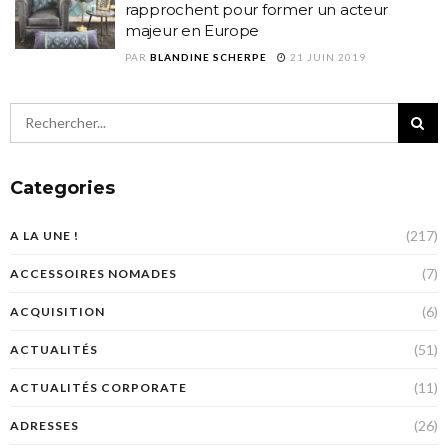
rapprochent pour former un acteur
majeur en Europe
PAR
BLANDINE SCHERPE
21 JUIN 2019
Categories
(217)
A LA UNE !
(7)
ACCESSOIRES NOMADES
(6)
ACQUISITION
(51)
ACTUALITÉS
(11)
ACTUALITÉS CORPORATE
(26)
ADRESSES