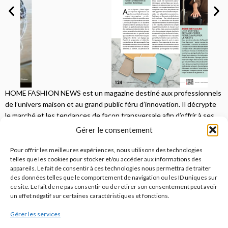
HOME FASHION NEWS est un magazine destiné aux professionnels
de l’univers maison et au grand public féru d’innovation. Il décrypte
le marché et les tendances de façon transversale afin d’offrir à ses
lecteurs une vision complète.
Gérer le consentement
JE M'ABONNE
Pour offrir les meilleures expériences, nous utilisons des technologies
telles que les cookies pour stocker et/ou accéder aux informations des
appareils. Le fait de consentir à ces technologies nous permettra de traiter
des données telles que le comportement de navigation ou les ID uniques sur
ce site. Le fait de ne pas consentir ou de retirer son consentement peut avoir
un effet négatif sur certaines caractéristiques et fonctions.
Gérer les services