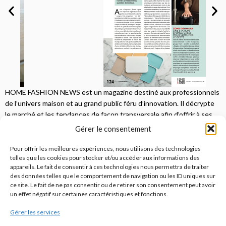
HOME FASHION NEWS est un magazine destiné aux professionnels
de l’univers maison et au grand public féru d’innovation. Il décrypte
le marché et les tendances de façon transversale afin d’offrir à ses
lecteurs une vision complète.
Gérer le consentement
JE M'ABONNE
Pour offrir les meilleures expériences, nous utilisons des technologies
telles que les cookies pour stocker et/ou accéder aux informations des
appareils. Le fait de consentir à ces technologies nous permettra de traiter
des données telles que le comportement de navigation ou les ID uniques sur
ce site. Le fait de ne pas consentir ou de retirer son consentement peut avoir
un effet négatif sur certaines caractéristiques et fonctions.
Gérer les services