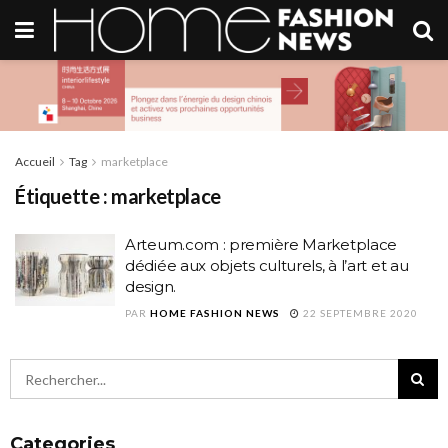
Accueil
Tag
marketplace
Étiquette :
marketplace
Arteum.com : première Marketplace
dédiée aux objets culturels, à l’art et au
design.
PAR
HOME FASHION NEWS
22 SEPTEMBRE 2020
Categories